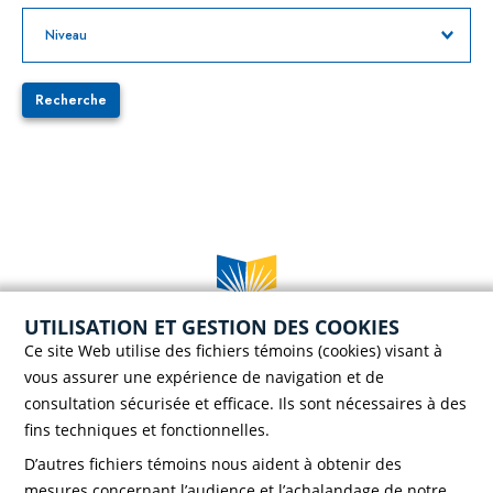
Recherche
UTILISATION ET GESTION DES COOKIES
Case postale 786, 56 rue Saint-Henri
Ce site Web utilise des fichiers témoins (cookies) visant à
Rivière-du-Loup (Québec) G5R 3Z5
vous assurer une expérience de navigation et de
Téléphone :
418 862-8257
consultation sécurisée et efficace. Ils sont nécessaires à des
Télécopieur :
418 862-8495
fins techniques et fonctionnelles.
D’autres fichiers témoins nous aident à obtenir des
mesures concernant l’audience et l’achalandage de notre