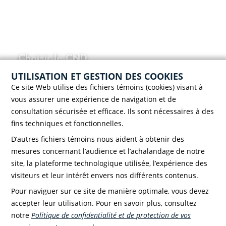
Choisir le CND
UTILISATION ET GESTION DES COOKIES
Ce site Web utilise des fichiers témoins (cookies) visant à
vous assurer une expérience de navigation et de
consultation sécurisée et efficace. Ils sont nécessaires à des
fins techniques et fonctionnelles.
D’autres fichiers témoins nous aident à obtenir des
Case postale 786, 56 rue Saint-Henri
Rivière-du-Loup (Québec) G5R 3Z5
mesures concernant l’audience et l’achalandage de notre
Téléphone :
418 862-8257
site, la plateforme technologique utilisée, l’expérience des
Télécopieur :
418 862-8495
visiteurs et leur intérêt envers nos différents contenus.
Pour naviguer sur ce site de manière optimale, vous devez
accepter leur utilisation. Pour en savoir plus, consultez
notre
Politique de confidentialité et de protection de vos