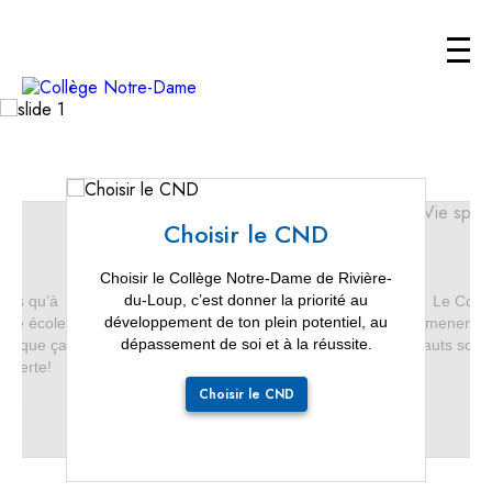
Tradition et
Développe ton
Des espaces
innovation depuis
plein potentiel
d'apprentissage
Choisir le CND
plus d'un demi-
novateurs
Choisir le Collège Notre-Dame de Rivière-
siècle
Découvrez
du-Loup, c’est donner la priorité au
 pas qu’à
Le Collè
développement de ton plein potentiel, au
Une école, il
mener ses
dépassement de soi et à la réussite.
ve, que ça
hauts somme
Découvrez
ouverte!
Choisir le CND
Découvrez
D