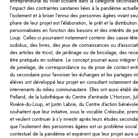
entrepreneurial du volet scolaire dans la catégorie secondair
l’impact des contraintes sanitaires liées à la pandémie actuelle
l’isolement et à briser l’ennui des personnes âgées vivant seu
phare de leur projet est l’élaboration, le prêt et la distribut
personnalisées en fonction des besoins et des intérêts de pe
Loup. Celles-ci pourraient notamment contenir des casse-têt
sudokus, des livres, des jeux de connaissances ou d’associat
des articles de tricot, de jardinage ou de bricolage, des rece
être pratiqués en solitaire. Le concept pourrait aussi intégre
de jumelage, de correspondance ou de prise de contact ent
du secondaire pour favoriser les échanges et les partages int
élèves ont développé leur projet en consultant notamment d
intervenants du milieu communautaire. Elles ont aussi établi 
Pelland, de la ludothèque du Centre d’entraide L’Horizon, 
Rivière-du-Loup, et Justin Labrie, du Centre d’action bénévol
souhaitent que leur initiative, sous le vocable
Créacube
, pren
et veulent continuer à s’y investir après leurs études seconda
que l’isolement des personnes âgées est un problème social
contextuel de la pandémie et espèrent que leur projet aura un