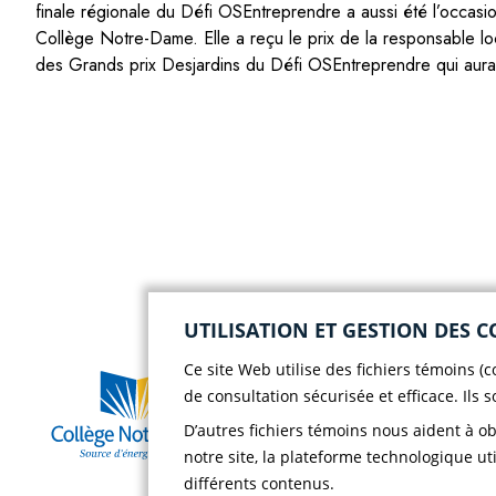
finale régionale du Défi OSEntreprendre a aussi été l’occasi
Collège Notre-Dame. Elle a reçu le prix de la responsable l
des Grands prix Desjardins du Défi OSEntreprendre qui aura l
UTILISATION ET GESTION DES C
Ce site Web utilise des fichiers témoins (
Vie s
Case postale 786, 56
de consultation sécurisée et efficace. Ils 
rue Saint-Henri
D’autres fichiers témoins nous aident à o
Vie s
Rivière-du-Loup
notre site, la plateforme technologique uti
(Québec) G5R 3Z5
Chois
différents contenus.
Téléphone :
418 862-