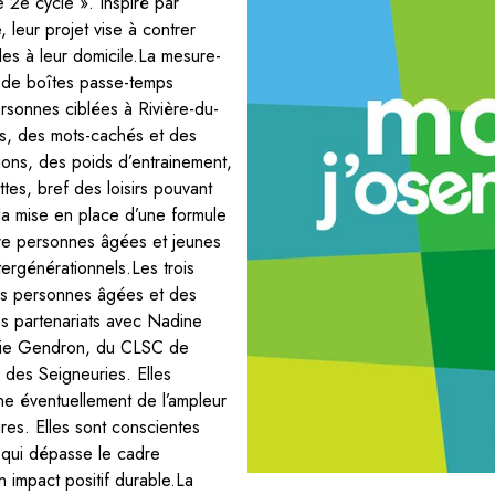
e 2e cycle ». Inspiré par
, leur projet vise à contrer
les à leur domicile.La mesure-
ion de boîtes passe-temps
rsonnes ciblées à Rivière-du-
es, des mots-cachés et des
ions, des poids d’entrainement,
ttes, bref des loisirs pouvant
r la mise en place d’une formule
re personnes âgées et jeunes
ergénérationnels.Les trois
es personnes âgées et des
des partenariats avec Nadine
Julie Gendron, du CLSC de
e des Seigneuries. Elles
ne éventuellement de l’ampleur
ires. Elles sont conscientes
 qui dépasse le cadre
 impact positif durable.La