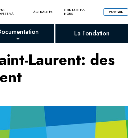
ENU
CONTACTEZ-
ACTUALITÉS
PORTAIL
AFÉTÉRIA
NOUS
Documentation
La Fondation
int-Laurent: des
uent