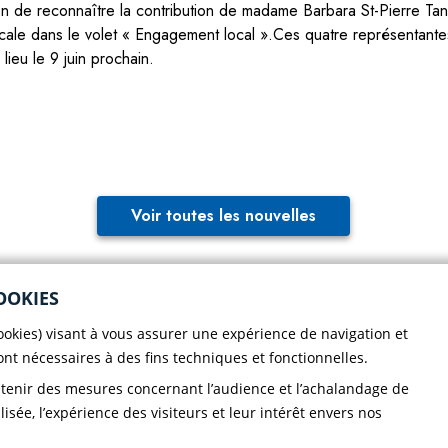
on de reconnaître la contribution de madame Barbara St-Pierre Tang
ocale dans le volet « Engagement local ».Ces quatre représentant
ieu le 9 juin prochain.
Voir toutes les nouvelles
OOKIES
cookies) visant à vous assurer une expérience de navigation et
colaire
Nous écrire
sont nécessaires à des fins techniques et fonctionnelles.
btenir des mesures concernant l’audience et l’achalandage de
portive
Bottin du personnel
Faire un
lisée, l’expérience des visiteurs et leur intérêt envers nos
ir le CND
Localisation
don!