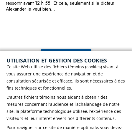
ressortir avant 12 h 55. Et cela, seulement si le dicteur
Alexander le veut bien…
Voir toutes les nouvelles
UTILISATION ET GESTION DES COOKIES
Ce site Web utilise des fichiers témoins (cookies) visant à
vous assurer une expérience de navigation et de
consultation sécurisée et efficace. Ils sont nécessaires à des
fins techniques et fonctionnelles.
D’autres fichiers témoins nous aident à obtenir des
Case postale 786, 56 rue Saint-Henri
Rivière-du-Loup (Québec) G5R 3Z5
mesures concernant l’audience et l’achalandage de notre
Téléphone :
418 862-8257
site, la plateforme technologique utilisée, l’expérience des
Télécopieur :
418 862-8495
visiteurs et leur intérêt envers nos différents contenus.
Pour naviguer sur ce site de manière optimale, vous devez