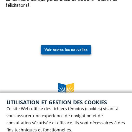
félicitations!
Voir toutes les nouvelles
UTILISATION ET GESTION DES COOKIES
Case postale 786, 56 rue Saint-Henri
Ce site Web utilise des fichiers témoins (cookies) visant à
Rivière-du-Loup (Québec) G5R 3Z5
vous assurer une expérience de navigation et de
Téléphone :
418 862-8257
consultation sécurisée et efficace. Ils sont nécessaires à des
Télécopieur :
418 862-8495
fins techniques et fonctionnelles.