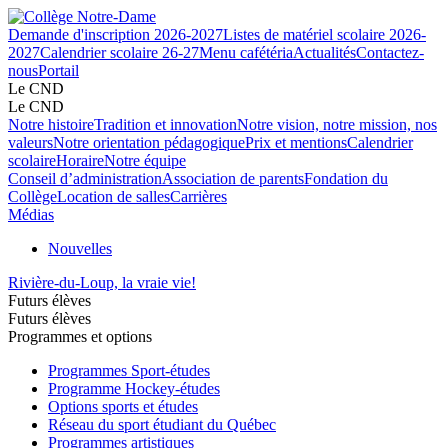
Demande d'inscription 2026-2027
Listes de matériel scolaire 2026-
2027
Calendrier scolaire 26-27
Menu cafétéria
Actualités
Contactez-
nous
Portail
Le CND
Le CND
Notre histoire
Tradition et innovation
Notre vision, notre mission, nos
valeurs
Notre orientation pédagogique
Prix et mentions
Calendrier
scolaire
Horaire
Notre équipe
Conseil d’administration
Association de parents
Fondation du
Collège
Location de salles
Carrières
Médias
Nouvelles
Rivière-du-Loup, la vraie vie!
Futurs élèves
Futurs élèves
Programmes et options
Programmes Sport-études
Programme Hockey-études
Options sports et études
Réseau du sport étudiant du Québec
Programmes artistiques