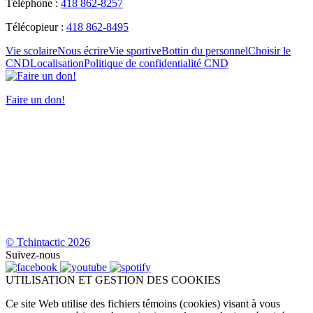
Téléphone :
418 862-8257
Télécopieur :
418 862-8495
Vie scolaire
Nous écrire
Vie sportive
Bottin du personnel
Choisir le
CND
Localisation
Politique de confidentialité CND
Faire un don!
© Tchintactic 2026
Suivez-nous
UTILISATION ET GESTION DES COOKIES
Ce site Web utilise des fichiers témoins (cookies) visant à vous