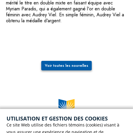
mérité le titre en double mixte en faisant équipe avec
Myriam Paradis, qui a également gagné l'or en double
féminin avec Audrey Viel. En simple féminin, Audrey Viel a
obtenu la médaille d'argent.
Voir toutes les nouvelles
UTILISATION ET GESTION DES COOKIES
Case postale 786, 56 rue Saint-Henri
Ce site Web utilise des fichiers témoins (cookies) visant à
Rivière-du-Loup (Québec) G5R 3Z5
vous assurer une expérience de navigation et de