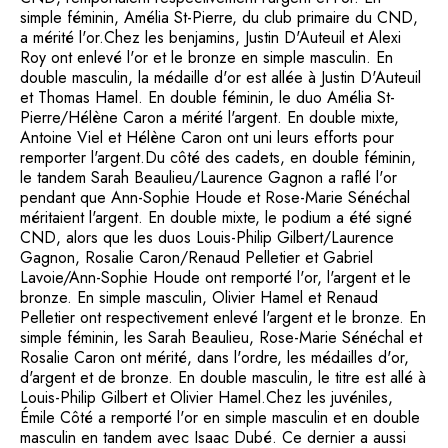
simple féminin, Amélia St-Pierre, du club primaire du CND,
a mérité l'or.Chez les benjamins, Justin D'Auteuil et Alexi
Roy ont enlevé l'or et le bronze en simple masculin. En
double masculin, la médaille d'or est allée à Justin D'Auteuil
et Thomas Hamel. En double féminin, le duo Amélia St-
Pierre/Hélène Caron a mérité l'argent. En double mixte,
Antoine Viel et Hélène Caron ont uni leurs efforts pour
remporter l'argent.Du côté des cadets, en double féminin,
le tandem Sarah Beaulieu/Laurence Gagnon a raflé l'or
pendant que Ann-Sophie Houde et Rose-Marie Sénéchal
méritaient l'argent. En double mixte, le podium a été signé
CND, alors que les duos Louis-Philip Gilbert/Laurence
Gagnon, Rosalie Caron/Renaud Pelletier et Gabriel
Lavoie/Ann-Sophie Houde ont remporté l'or, l'argent et le
bronze. En simple masculin, Olivier Hamel et Renaud
Pelletier ont respectivement enlevé l'argent et le bronze. En
simple féminin, les Sarah Beaulieu, Rose-Marie Sénéchal et
Rosalie Caron ont mérité, dans l'ordre, les médailles d'or,
d'argent et de bronze. En double masculin, le titre est allé à
Louis-Philip Gilbert et Olivier Hamel.Chez les juvéniles,
Émile Côté a remporté l'or en simple masculin et en double
masculin en tandem avec Isaac Dubé. Ce dernier a aussi