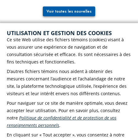
Voir toutes les nouvelles
UTILISATION ET GESTION DES COOKIES
Ce site Web utilise des fichiers témoins (cookies) visant à
vous assurer une expérience de navigation et de
consultation sécurisée et efficace. Ils sont nécessaires à des
fins techniques et fonctionnelles.
D’autres fichiers témoins nous aident à obtenir des
Case postale 786, 56 rue Saint-Henri
Rivière-du-Loup (Québec) G5R 3Z5
mesures concernant l’audience et l’achalandage de notre
Téléphone :
418 862-8257
site, la plateforme technologique utilisée, l’expérience des
Télécopieur :
418 862-8495
visiteurs et leur intérêt envers nos différents contenus.
Pour naviguer sur ce site de manière optimale, vous devez
accepter leur utilisation. Pour en savoir plus, consultez
notre
Politique de confidentialité et de protection de vos
renseignements personnels
.
Faire un don!
En cliquant sur « Tout accepter », vous consentez à notre