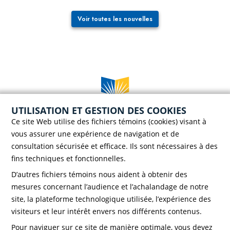
Voir toutes les nouvelles
UTILISATION ET GESTION DES COOKIES
Case postale 786, 56 rue Saint-Henri
Ce site Web utilise des fichiers témoins (cookies) visant à
Rivière-du-Loup (Québec) G5R 3Z5
vous assurer une expérience de navigation et de
Téléphone :
418 862-8257
consultation sécurisée et efficace. Ils sont nécessaires à des
Télécopieur :
418 862-8495
fins techniques et fonctionnelles.
D’autres fichiers témoins nous aident à obtenir des
mesures concernant l’audience et l’achalandage de notre
site, la plateforme technologique utilisée, l’expérience des
visiteurs et leur intérêt envers nos différents contenus.
Faire un don!
Pour naviguer sur ce site de manière optimale, vous devez