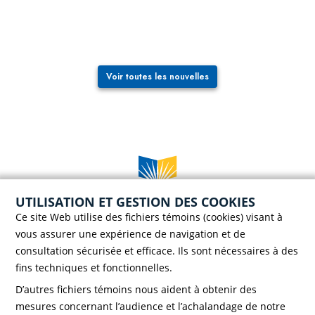
Voir toutes les nouvelles
UTILISATION ET GESTION DES COOKIES
Case postale 786, 56 rue Saint-Henri
Ce site Web utilise des fichiers témoins (cookies) visant à
Rivière-du-Loup (Québec) G5R 3Z5
vous assurer une expérience de navigation et de
Téléphone :
418 862-8257
consultation sécurisée et efficace. Ils sont nécessaires à des
Télécopieur :
418 862-8495
fins techniques et fonctionnelles.
D’autres fichiers témoins nous aident à obtenir des
mesures concernant l’audience et l’achalandage de notre