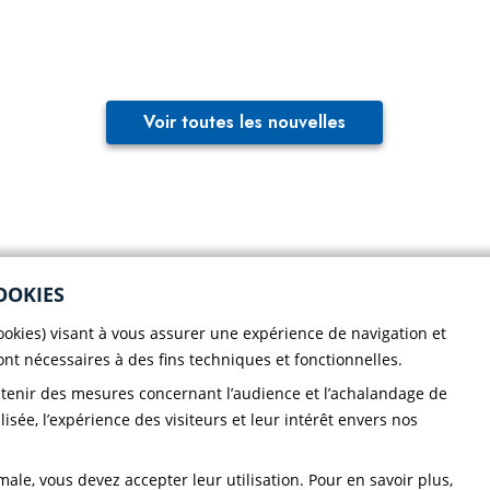
Voir toutes les nouvelles
colaire
Nous écrire
OOKIES
portive
Bottin du personnel
cookies) visant à vous assurer une expérience de navigation et
Faire un
sont nécessaires à des fins techniques et fonctionnelles.
ir le CND
Localisation
don!
btenir des mesures concernant l’audience et l’achalandage de
ique de
lisée, l’expérience des visiteurs et leur intérêt envers nos
dentialité CND
ale, vous devez accepter leur utilisation. Pour en savoir plus,