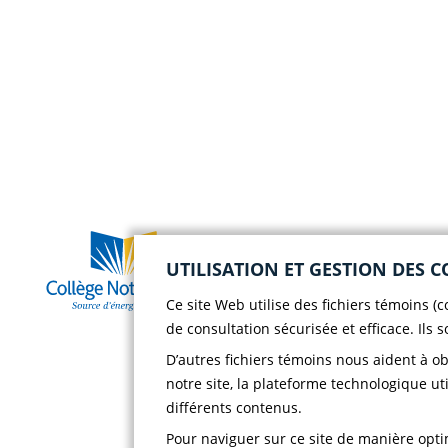
Vie s
Case postale 786, 56
UTILISATION ET GESTION DES C
rue Saint-Henri
Vie s
Rivière-du-Loup
Ce site Web utilise des fichiers témoins (
(Québec) G5R 3Z5
de consultation sécurisée et efficace. Ils 
Chois
Téléphone :
418 862-
D’autres fichiers témoins nous aident à o
8257
Polit
notre site, la plateforme technologique uti
Télécopieur :
418 862-
confi
8495
différents contenus.
Pour naviguer sur ce site de manière optim