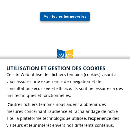
Voir toutes les nouvelles
UTILISATION ET GESTION DES COOKIES
Case postale 786, 56 rue Saint-Henri
Ce site Web utilise des fichiers témoins (cookies) visant à
Rivière-du-Loup (Québec) G5R 3Z5
vous assurer une expérience de navigation et de
Téléphone :
418 862-8257
consultation sécurisée et efficace. Ils sont nécessaires à des
Télécopieur :
418 862-8495
fins techniques et fonctionnelles.
D’autres fichiers témoins nous aident à obtenir des
mesures concernant l’audience et l’achalandage de notre
site, la plateforme technologique utilisée, l’expérience des
visiteurs et leur intérêt envers nos différents contenus.