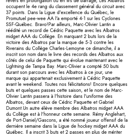
revers en prolongation ou en tirs de barrage, Les Albatros
occupent le 4e rang du classement général du circuit avec
37 points. Dans la Ligue d'excellence du Québec, le
Promutuel pee-wee AA l'a emporté 4-1 sur les Cyclones
SSF-Québec. Bravo!Par ailleurs, Marc-Olivier Lantin a
réédité un record de Cédric Paquette avec les Albatros
midget AAA du Collège. En marquant 2 buts lors de la
victoire des Albatros par la marque de 5-3 contre les
Riverains du Collège Charles-Lemoyne ce dimanche, il a
inscrit son nom dans le livre des records des Albatros aux
côtés de celui de Paquette qui évolue maintenant avec le
Lightning de Tampa Bay. Marc-Olivier a compté 50 buts
durant son parcours avec les Albatros à ce jour, une
marque qui appartenait exclusivement à Cédric Paquette
avant le weekend. Toutes nos félicitations! Encore quelques
buts et quelques passes cette saison, et le nom de Marc-
Olivier Lantin passera à l'histoire dans l'uniforme des
Albatros, devant ceux de Cédric Paquette et Gabriel
Dumont.Un autre élève membre des Albatros midget AAA
du Collège est à l'honneur cette semaine. Rémy Anglehart,
de Port-Daniel/Gascons, a été nommé joueur offensif de la
dernière semaine dans la Ligue de hockey midget AAA du
Québec. Il a inscrit 3 buts et 2 passes en plus de mériter