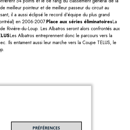
onfèrent 54 points et le 6e rang du classement général de la
 de meilleur pointeur et de meilleur passeur du circuit au
ant, il a aussi éclipsé le record d'équipe du plus grand
Montréal) en 2006-2007.
Place aux séries éliminatoires
La
de Rivière-du-Loup. Les Albatros seront alors confrontés aux
TELUS
Les Albatros entreprennent donc le parcours vers la
c. Ils entament aussi leur marche vers la Coupe TELUS, le
up.
PRÉFÉRENCES