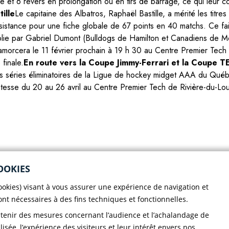
e et 6 revers en prolongation ou en tirs de barrage, ce qui leur c
ille
Le capitaine des Albatros, Raphaël Bastille, a mérité les titres
sistance pour une fiche globale de 67 points en 40 matchs. Ce fais
blie par Gabriel Dumont (Bulldogs de Hamilton et Canadiens de 
amorcera le 11 février prochain à 19 h 30 au Centre Premier Tech 
finale.
En route vers la Coupe Jimmy-Ferrari et la Coupe 
s séries éliminatoires de la Ligue de hockey midget AAA du Québe
tesse du 20 au 26 avril au Centre Premier Tech de Rivière-du-Lo
Voir toutes les nouvelles
OOKIES
cookies) visant à vous assurer une expérience de navigation et
sont nécessaires à des fins techniques et fonctionnelles.
btenir des mesures concernant l’audience et l’achalandage de
lisée, l’expérience des visiteurs et leur intérêt envers nos