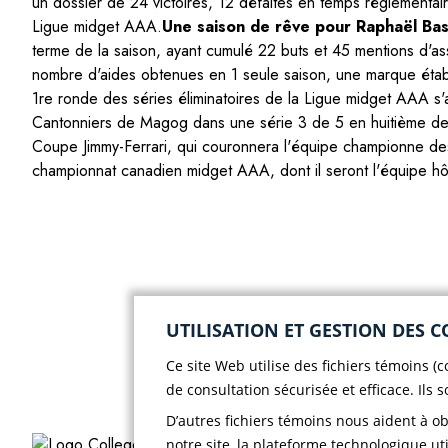
un dossier de 24 victoires, 12 défaites en temps règlementair
Ligue midget AAA.
Une saison de rêve pour Raphaël Bast
terme de la saison, ayant cumulé 22 buts et 45 mentions d'as
nombre d'aides obtenues en 1 seule saison, une marque éta
1re ronde des séries éliminatoires de la Ligue midget AAA s'
Cantonniers de Magog dans une série 3 de 5 en huitième de 
Coupe Jimmy-Ferrari, qui couronnera l'équipe championne de
championnat canadien midget AAA, dont il seront l'équipe hô
UTILISATION ET GESTION DES C
Ce site Web utilise des fichiers témoins (
de consultation sécurisée et efficace. Ils 
D’autres fichiers témoins nous aident à o
notre site, la plateforme technologique uti