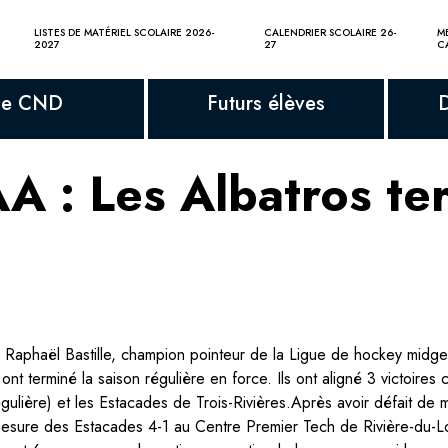
LISTES DE MATÉRIEL SCOLAIRE 2026-
CALENDRIER SCOLAIRE 26-
M
2027
27
C
Le CND
Futurs élèves
 : Les Albatros ter
"] Raphaël Bastille, champion pointeur de la Ligue de hockey mid
erminé la saison régulière en force. Ils ont aligné 3 victoires c
égulière) et les Estacades de Trois-Rivières.Après avoir défait d
 la mesure des Estacades 4-1 au Centre Premier Tech de Rivière-du-L