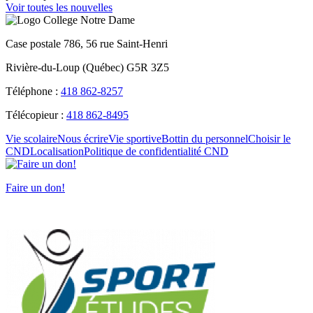
Voir toutes les nouvelles
Case postale 786, 56 rue Saint-Henri
Rivière-du-Loup (Québec) G5R 3Z5
Téléphone :
418 862-8257
Télécopieur :
418 862-8495
Vie scolaire
Nous écrire
Vie sportive
Bottin du personnel
Choisir le
CND
Localisation
Politique de confidentialité CND
Faire un don!