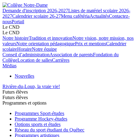
Demande d'inscription 2026-2027
Listes de matériel scolaire 2026-
2027
Calendrier scolaire 26-27
Menu cafétéria
Actualités
Contactez-
nous
Portail
Le CND
Le CND
Notre histoire
Tradition et innovation
Notre vision, notre mission, nos
valeurs
Notre orientation pédagogique
Prix et mentions
Calendrier
scolaire
Horaire
Notre équipe
Conseil d’administration
Association de parents
Fondation du
Collège
Location de salles
Carrières
Médias
Nouvelles
Rivière-du-Loup, la vraie vie!
Futurs élèves
Futurs élèves
Programmes et options
Programmes Sport-études
Programme Hockey-études
Options sports et études
Réseau du sport étudiant du Québec
Programmes artistiques