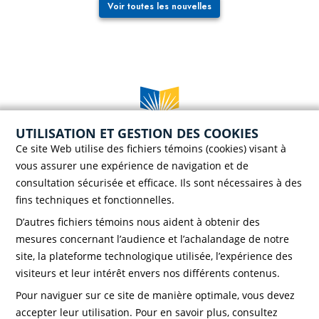
Voir toutes les nouvelles
UTILISATION ET GESTION DES COOKIES
Case postale 786, 56 rue Saint-Henri
Ce site Web utilise des fichiers témoins (cookies) visant à
Rivière-du-Loup (Québec) G5R 3Z5
vous assurer une expérience de navigation et de
Téléphone :
418 862-8257
consultation sécurisée et efficace. Ils sont nécessaires à des
Télécopieur :
418 862-8495
fins techniques et fonctionnelles.
D’autres fichiers témoins nous aident à obtenir des
mesures concernant l’audience et l’achalandage de notre
site, la plateforme technologique utilisée, l’expérience des
visiteurs et leur intérêt envers nos différents contenus.
Faire un don!
Pour naviguer sur ce site de manière optimale, vous devez
accepter leur utilisation. Pour en savoir plus, consultez