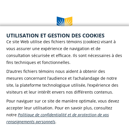
UTILISATION ET GESTION DES COOKIES
Case postale 786, 56 rue Saint-Henri
Ce site Web utilise des fichiers témoins (cookies) visant à
Rivière-du-Loup (Québec) G5R 3Z5
vous assurer une expérience de navigation et de
Téléphone :
418 862-8257
consultation sécurisée et efficace. Ils sont nécessaires à des
Télécopieur :
418 862-8495
fins techniques et fonctionnelles.
D’autres fichiers témoins nous aident à obtenir des
mesures concernant l’audience et l’achalandage de notre
site, la plateforme technologique utilisée, l’expérience des
visiteurs et leur intérêt envers nos différents contenus.
Faire un don!
Pour naviguer sur ce site de manière optimale, vous devez
accepter leur utilisation. Pour en savoir plus, consultez
notre
Politique de confidentialité et de protection de vos
renseignements personnels
.