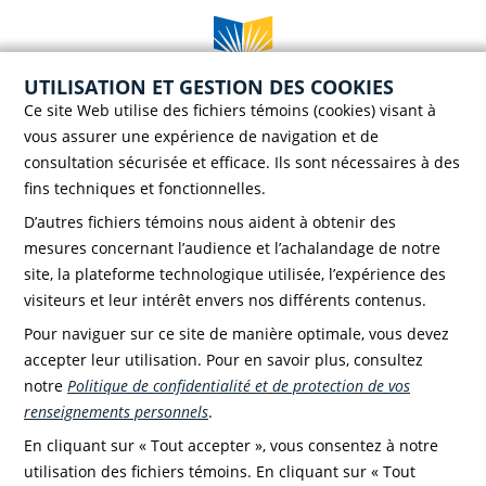
UTILISATION ET GESTION DES COOKIES
Case postale 786, 56 rue Saint-Henri
Ce site Web utilise des fichiers témoins (cookies) visant à
Rivière-du-Loup (Québec) G5R 3Z5
vous assurer une expérience de navigation et de
Téléphone :
418 862-8257
consultation sécurisée et efficace. Ils sont nécessaires à des
Télécopieur :
418 862-8495
fins techniques et fonctionnelles.
D’autres fichiers témoins nous aident à obtenir des
mesures concernant l’audience et l’achalandage de notre
site, la plateforme technologique utilisée, l’expérience des
visiteurs et leur intérêt envers nos différents contenus.
Faire un don!
Pour naviguer sur ce site de manière optimale, vous devez
accepter leur utilisation. Pour en savoir plus, consultez
notre
Politique de confidentialité et de protection de vos
renseignements personnels
.
En cliquant sur « Tout accepter », vous consentez à notre
utilisation des fichiers témoins. En cliquant sur « Tout