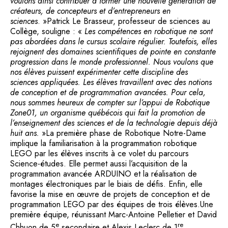
voulons ainsi contribuer à former une nouvelle génération de
créateurs, de concepteurs et d’entrepreneurs en
sciences
. »Patrick Le Brasseur, professeur de sciences au
Collège, souligne : «
Les compétences en robotique ne sont
pas abordées dans le cursus scolaire régulier. Toutefois, elles
rejoignent des domaines scientifiques de pointe en constante
progression dans le monde professionnel. Nous voulons que
nos élèves puissent expérimenter cette discipline des
sciences appliquées. Les élèves travaillent avec des notions
de conception et de programmation avancées. Pour cela,
nous sommes heureux de compter sur l’appui de Robotique
Zone01, un organisme québécois qui fait la promotion de
l’enseignement des sciences et de la technologie depuis déjà
huit ans.
»La première phase de Robotique Notre-Dame
implique la familiarisation à la programmation robotique
LEGO par les élèves inscrits à ce volet du parcours
Science-études. Elle permet aussi l’acquisition de la
programmation avancée ARDUINO et la réalisation de
montages électroniques par le biais de défis. Enfin, elle
favorise la mise en œuvre de projets de conception et de
programmation LEGO par des équipes de trois élèves.Une
première équipe, réunissant Marc-Antoine Pelletier et David
e
re
Chhuon de 5
secondaire et Alexis Leclerc de 1