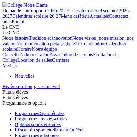
Demande d'inscription 2026-2027
Listes de matériel scolaire 2026-
2027
Calendrier scolaire 26-27
Menu cafétéria
Actualités
Contactez-
nous
Portail
Le CND
Le CND
Notre histoire
Tradition et innovation
Notre vision, notre mission, nos
valeurs
Notre orientation pédagogique
Prix et mentions
Calendrier
scolaire
Horaire
Notre équipe
Conseil d’administration
Association de parents
Fondation du
Collège
Location de salles
Carrières
Médias
Nouvelles
Rivière-du-Loup, la vraie vie!
Futurs élèves
Futurs élèves
Programmes et options
Programmes Sport-études
Programme Hockey-études
Options sports et études
Réseau du sport étudiant du Québec
Programmes artistiques