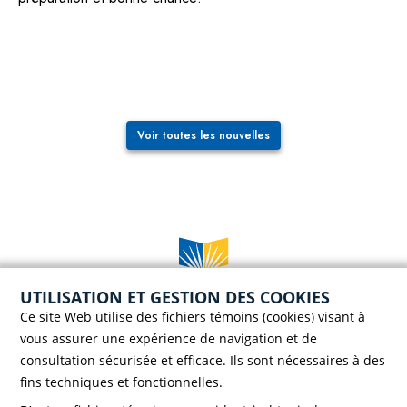
Voir toutes les nouvelles
UTILISATION ET GESTION DES COOKIES
Case postale 786, 56 rue Saint-Henri
Ce site Web utilise des fichiers témoins (cookies) visant à
Rivière-du-Loup (Québec) G5R 3Z5
vous assurer une expérience de navigation et de
Téléphone :
418 862-8257
consultation sécurisée et efficace. Ils sont nécessaires à des
Télécopieur :
418 862-8495
fins techniques et fonctionnelles.