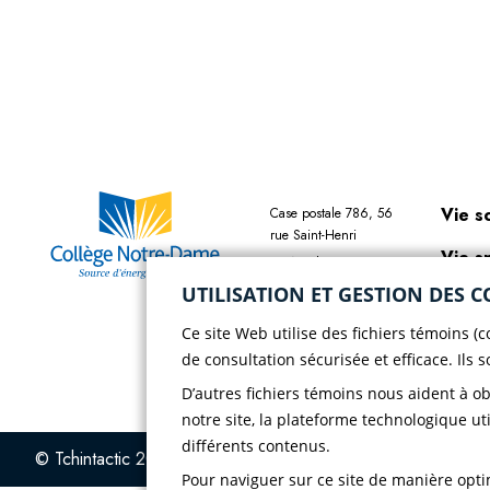
Vie s
Case postale 786, 56
rue Saint-Henri
Vie s
Rivière-du-Loup
(Québec) G5R 3Z5
UTILISATION ET GESTION DES C
Chois
Téléphone :
418 862-
Ce site Web utilise des fichiers témoins (
8257
Polit
de consultation sécurisée et efficace. Ils 
Télécopieur :
418 862-
confi
8495
D’autres fichiers témoins nous aident à o
notre site, la plateforme technologique uti
différents contenus.
© Tchintactic 2026
Pour naviguer sur ce site de manière optim