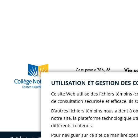
Vie s
Case postale 786, 56
rue Saint-Henri
Vie s
UTILISATION ET GESTION DES C
Rivière-du-Loup
(Québec) G5R 3Z5
Ce site Web utilise des fichiers témoins (
Chois
Téléphone :
418 862-
de consultation sécurisée et efficace. Ils 
8257
Polit
D’autres fichiers témoins nous aident à o
Télécopieur :
418 862-
confi
8495
notre site, la plateforme technologique uti
différents contenus.
Pour naviguer sur ce site de manière optim