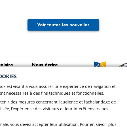
Voir toutes les nouvelles
colaire
Nous écrire
portive
Bottin du personnel
OOKIES
Faire un
cookies) visant à vous assurer une expérience de navigation et
ir le CND
Localisation
don!
sont nécessaires à des fins techniques et fonctionnelles.
ique de
btenir des mesures concernant l’audience et l’achalandage de
dentialité CND
lisée, l’expérience des visiteurs et leur intérêt envers nos
ale, vous devez accepter leur utilisation. Pour en savoir plus,