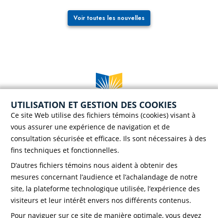
Voir toutes les nouvelles
UTILISATION ET GESTION DES COOKIES
Case postale 786, 56 rue Saint-Henri
Ce site Web utilise des fichiers témoins (cookies) visant à
Rivière-du-Loup (Québec) G5R 3Z5
vous assurer une expérience de navigation et de
Téléphone :
418 862-8257
consultation sécurisée et efficace. Ils sont nécessaires à des
Télécopieur :
418 862-8495
fins techniques et fonctionnelles.
D’autres fichiers témoins nous aident à obtenir des
mesures concernant l’audience et l’achalandage de notre
site, la plateforme technologique utilisée, l’expérience des
visiteurs et leur intérêt envers nos différents contenus.
Faire un don!
Pour naviguer sur ce site de manière optimale, vous devez