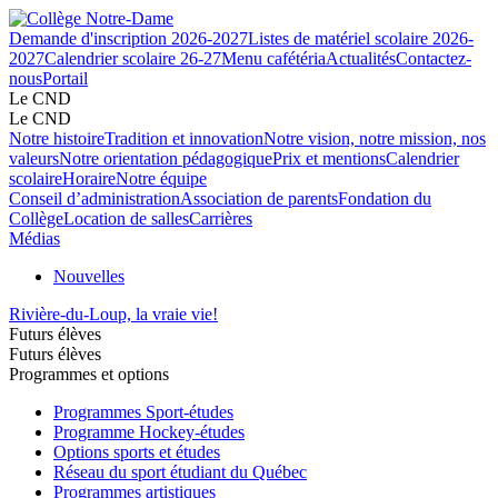
Demande d'inscription 2026-2027
Listes de matériel scolaire 2026-
2027
Calendrier scolaire 26-27
Menu cafétéria
Actualités
Contactez-
nous
Portail
Le CND
Le CND
Notre histoire
Tradition et innovation
Notre vision, notre mission, nos
valeurs
Notre orientation pédagogique
Prix et mentions
Calendrier
scolaire
Horaire
Notre équipe
Conseil d’administration
Association de parents
Fondation du
Collège
Location de salles
Carrières
Médias
Nouvelles
Rivière-du-Loup, la vraie vie!
Futurs élèves
Futurs élèves
Programmes et options
Programmes Sport-études
Programme Hockey-études
Options sports et études
Réseau du sport étudiant du Québec
Programmes artistiques