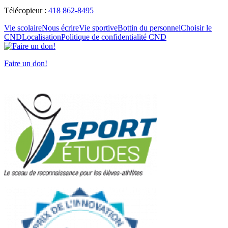
Télécopieur :
418 862-8495
Vie scolaire
Nous écrire
Vie sportive
Bottin du personnel
Choisir le
CND
Localisation
Politique de confidentialité CND
Faire un don!