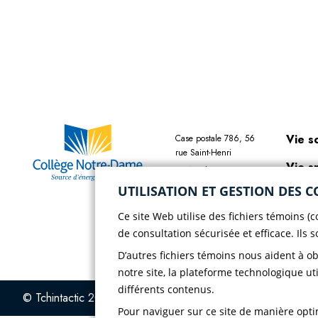
Vie s
Case postale 786, 56
rue Saint-Henri
Vie s
Rivière-du-Loup
(Québec) G5R 3Z5
UTILISATION ET GESTION DES C
Chois
Téléphone :
418 862-
Ce site Web utilise des fichiers témoins (
8257
Polit
de consultation sécurisée et efficace. Ils 
Télécopieur :
418 862-
confi
8495
D’autres fichiers témoins nous aident à o
notre site, la plateforme technologique uti
différents contenus.
© Tchintactic 2026
Pour naviguer sur ce site de manière optim