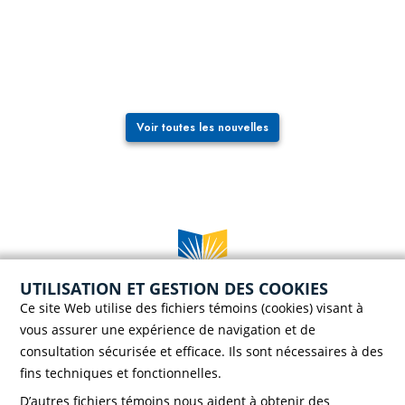
Voir toutes les nouvelles
UTILISATION ET GESTION DES COOKIES
Case postale 786, 56 rue Saint-Henri
Ce site Web utilise des fichiers témoins (cookies) visant à
Rivière-du-Loup (Québec) G5R 3Z5
vous assurer une expérience de navigation et de
Téléphone :
418 862-8257
consultation sécurisée et efficace. Ils sont nécessaires à des
Télécopieur :
418 862-8495
fins techniques et fonctionnelles.
D’autres fichiers témoins nous aident à obtenir des