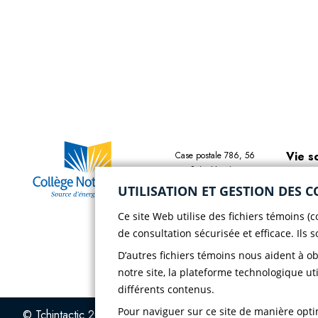
Vie s
Case postale 786, 56
rue Saint-Henri
Vie s
Rivière-du-Loup
UTILISATION ET GESTION DES C
(Québec) G5R 3Z5
Chois
Ce site Web utilise des fichiers témoins (
Téléphone :
418 862-
de consultation sécurisée et efficace. Ils 
8257
Polit
Télécopieur :
418 862-
D’autres fichiers témoins nous aident à o
confi
8495
notre site, la plateforme technologique uti
différents contenus.
Pour naviguer sur ce site de manière optim
© Tchintactic 2026