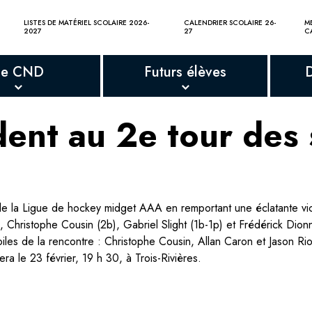
LISTES DE MATÉRIEL SCOLAIRE 2026-
CALENDRIER SCOLAIRE 26-
M
2027
27
C
Le CND
Futurs élèves
ent au 2e tour des 
de la Ligue de hockey midget AAA en remportant une éclatante vict
 Christophe Cousin (2b), Gabriel Slight (1b-1p) et Frédérick Dionn
 étoiles de la rencontre : Christophe Cousin, Allan Caron et Jason 
ra le 23 février, 19 h 30, à Trois-Rivières.