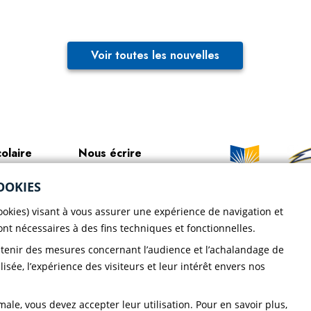
Voir toutes les nouvelles
colaire
Nous écrire
portive
Bottin du personnel
OOKIES
Faire un
ir le CND
Localisation
don!
cookies) visant à vous assurer une expérience de navigation et
sont nécessaires à des fins techniques et fonctionnelles.
ique de
btenir des mesures concernant l’audience et l’achalandage de
dentialité CND
lisée, l’expérience des visiteurs et leur intérêt envers nos
ale, vous devez accepter leur utilisation. Pour en savoir plus,